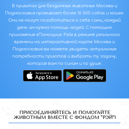
В приютах для бездомных животных Москвы и
Подмосковья проживает более 16 000 собак и кошек.
Они не могут позаботиться о себе сами, каждый
день им нужна помощь людей. С помощью
приложения «Помощник Рэй» в режиме реального
времени на интерактивной карте Москвы и
Подмосковья вы можете увидеть актуальные
потребности приютов и выбрать ту задачу,
которая вам по силам и по душе.
ПРИСОЕДИНЯЙТЕСЬ И ПОМОГАЙТЕ
ЖИВОТНЫМ ВМЕСТЕ С ФОНДОМ "РЭЙ"!